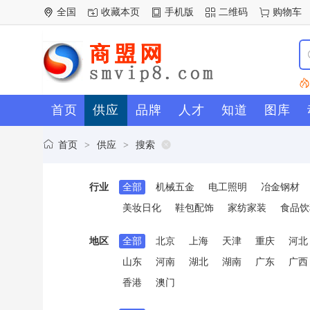
全国
收藏本页
手机版
二维码
购物车
首页
供应
品牌
人才
知道
图库
首页
供应
搜索
>
>
行业
全部
机械五金
电工照明
冶金钢材
美妆日化
鞋包配饰
家纺家装
食品饮
地区
全部
北京
上海
天津
重庆
河北
山东
河南
湖北
湖南
广东
广西
香港
澳门