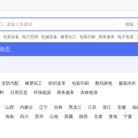
包装设备
电工照明
机械设备
橡塑化工
包装印刷
商务服务
电子电器
冶金钢材
环保能源
仪器仪表
空气净化
阀门
精细化学品
公司
真空包
动态
机械
试验机
过滤材料
化工中间体
污水处理
安全防护
通用零部件
涂
器
包
轴承
环保
机床设备
电池
五金配件
液压机械
塑料机械
胶带
仪器
电动机
家纺家装
广告设计
合成树脂
除尘设备
日用塑胶
量具
家
齿轮
工业润滑油
汽摩配件
电子配件
安防汽配
农林牧渔
节能设备
光
市场
PVC
开关
床
模具
宣传策划
通用配件
展览设计
食品饮料
教育
安防汽配
橡塑化工
纺织皮革
包装印刷
数码家电
服装内衣
盗器
电容器
警示牌
2024
包装配件
北京
塑料制品
地板
数码家电
空
床
型材
展示柜
真空泵
冶金设备
管件
冲床
食品添加剂
食品包装袋
料
日用百货
环保能源
商务服务
农林牧渔
厨房卫浴
直流电机
玻璃
日用百货
物流服务
工艺礼品
广告制作
金属
械五金
山西
内蒙古
辽宁
吉林
黑龙江
江苏
浙江
安徽
福
海南
四川
贵州
云南
西藏
陕西
甘肃
青海
宁夏