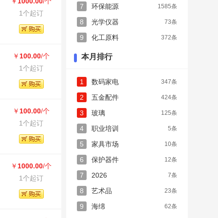
￥
1000.00
/个
7
环保能源
1585条
1个起订
8
光学仪器
73条
9
化工原料
372条
￥
100.00
/个
本月排行
1个起订
1
数码家电
347条
2
五金配件
424条
￥
100.00
/个
3
玻璃
125条
1个起订
4
职业培训
5条
5
家具市场
10条
6
保护器件
12条
￥
1000.00
/个
7
2026
7条
1个起订
8
艺术品
23条
9
海绵
62条