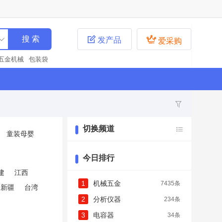


发产品
爱采购
五金机械
包装袋
装袋
化工原料
泵
料、油漆
分析仪
农业机械
通用分析
装建材
集成电路
学仪器
其他
钢材
培训
橡胶制品
防
切换频道
童装母婴
气净化器
接头
钻
原水处理
连接器
合金
电动工具
机
今日排行
建
江西
1
机械五金
7435条
新疆
台湾
2
分析仪器
234条
3
电容器
34条