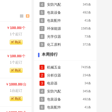
4
安防汽配
345条
5
包装设备
492条
6
包装配件
41条
￥
100.00
/个
7
环保能源
1585条
1个起订
8
光学仪器
73条
9
化工原料
372条
本周排行
￥
100.00
/个
1个起订
1
机械五金
7435条
2
分析仪器
234条
3
电容器
34条
￥
1000.00
/台
1台起订
4
安防汽配
345条
5
包装设备
492条
6
包装配件
41条