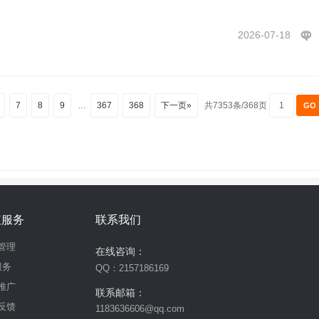
2026-07-18
6
7
8
9
…
367
368
下一页»
共7353条/368页
值服务
联系我们
管理
在线咨询：
服务
QQ：2157186169
推广
联系邮箱：
反馈
1183636606@qq.com