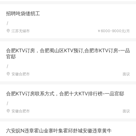
招聘吨袋缝纫工
/
江苏无锡市
￥6000-9000元/月
合肥KTV订房，合肥蜀山区KTV预订,合肥市KTV订房-一品
官邸
/
安徽合肥市
面议
合肥KTV订房联系方式，合肥十大KTV排行榜-一品官邸
/
安徽合肥市
面议
六安皖N违章霍山金寨叶集霍邱舒城安徽违章黄牛